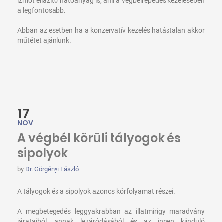
izmot ellazító hatóanyag is, ami a végbélrepedés kezelésében
a legfontosabb.
Abban az esetben ha a konzervatív kezelés hatástalan akkor
műtétet ajánlunk.
17
NOV
A végbél körüli tályogok és
sipolyok
by
Dr. Görgényi László
A tályogok és a sipolyok azonos kórfolyamat részei.
A megbetegedés leggyakrabban az illatmirigy maradvány
járataiból, annak lezáródásából és az innen kiinduló