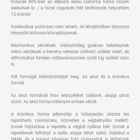
fissurák 90%-ban az ellipszis alakú csatorna hátsó részén
alakulnak ki. / a farok csigolyák felé térdkönyök helyzetben
12 óránál/
Kialakulása pontosan nem ismert, de létrejöttében bizonyos
tényezők biztosan közrejátszanak.
Mechanikus sérülések. Valószínűleg gyakran keletkeznek
mikro sérülések a kemény nehezen üríthető széklet miatt, de
előfordulhat hírtelen robbanásszerűen ürülő híg széklet után
is.
Két formáját különböztetjük meg. Az akut és a krónikus
formát.
Az akut formánál friss sebszéleket találunk, alapja piros
színű. Az akut forma többnyire erősen vérzik.
A krónikus forma jellemzője a túlsarjadás okozta kis
tapintható csomócska, közvetlen a végbélnyílás mellett.
Ennek folytatása a repedés a végbél nyílása felé. Ennek a
repedésnek felhányt a széle, alapja fehér színű. Kialakul a
fekély, és a haránt irányban futó izomrostok is láthatóak