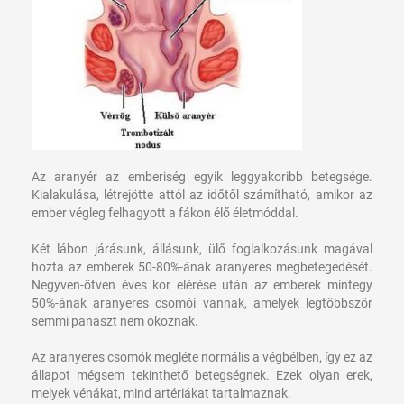
Az aranyér az emberiség egyik leggyakoribb betegsége.
Kialakulása, létrejötte attól az időtől számítható, amikor az
ember végleg felhagyott a fákon élő életmóddal.
Két lábon járásunk, állásunk, ülő foglalkozásunk magával
hozta az emberek 50-80%-ának aranyeres megbetegedését.
Negyven-ötven éves kor elérése után az emberek mintegy
50%-ának aranyeres csomói vannak, amelyek legtöbbször
semmi panaszt nem okoznak.
Az aranyeres csomók megléte normális a végbélben, így ez az
állapot mégsem tekinthető betegségnek. Ezek olyan erek,
melyek vénákat, mind artériákat tartalmaznak.