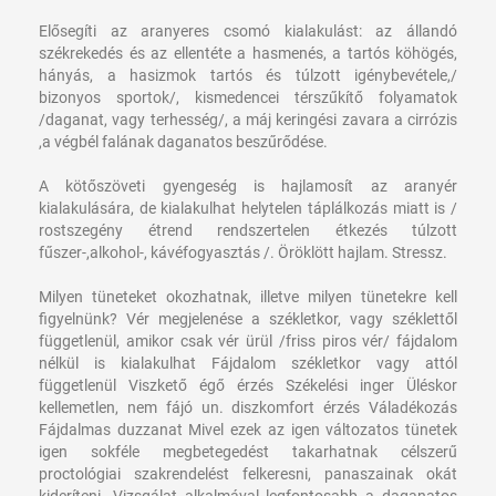
Elősegíti az aranyeres csomó kialakulást: az állandó
székrekedés és az ellentéte a hasmenés, a tartós köhögés,
hányás, a hasizmok tartós és túlzott igénybevétele,/
bizonyos sportok/, kismedencei térszűkítő folyamatok
/daganat, vagy terhesség/, a máj keringési zavara a cirrózis
,a végbél falának daganatos beszűrődése.
A kötőszöveti gyengeség is hajlamosít az aranyér
kialakulására, de kialakulhat helytelen táplálkozás miatt is /
rostszegény étrend rendszertelen étkezés túlzott
fűszer-,alkohol-, kávéfogyasztás /. Öröklött hajlam. Stressz.
Milyen tüneteket okozhatnak, illetve milyen tünetekre kell
figyelnünk?
Vér megjelenése a székletkor, vagy széklettől
függetlenül, amikor csak vér ürül /friss piros vér/ fájdalom
nélkül is kialakulhat
Fájdalom székletkor vagy attól
függetlenül
Viszkető égő érzés
Székelési inger
Üléskor
kellemetlen, nem fájó un. diszkomfort érzés
Váladékozás
Fájdalmas duzzanat
Mivel ezek az igen változatos tünetek
igen sokféle megbetegedést takarhatnak célszerű
proctológiai szakrendelést felkeresni, panaszainak okát
kideríteni. Vizsgálat alkalmával legfontosabb a daganatos