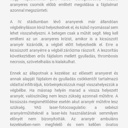
aranyeres csomók előbb említett megoldása a fájdalmat
azonnal megszünteti.
A IV. stádiumban lévő aranyerek már állandóan
végbélnyíláson kívül helyezkednek el, és külső nyomással sem
lehet visszahelyezni. A betegen csak a műtét segít. Meg kell
említeni az un .aranyeres krízist, amikor is a kicsúszott
aranyér kizáródik, a végbél előtt helyezkedik el. Erre a
kicsúszott aranyérre a végbél záróizma rászorít. A leszorítás
következtében erős fájdalom mellett gyulladás, thrombosis
necrosis, szövetelhalás is kialakulhat.
Ennek az állapotnak a kezelése: az előesett aranyeret és
annak alapját fájdalom és gyulladás csökkentőt tartalmazó
oldattal infiltráljuk, körbeinjekciózzuk majd visszahelyezzük a
végbélbe. Ha másnap helyén marad a vissza helyezett
aranyér, valószínűleg nem leszs zükség azonnali műtétre. A
kicsúszás megismétlődése esetén akut aranyér műtétre lesz
szükség. YAG laser-fotocoagulatio: a sebészi
aranyérműtéteknél a laser-kés használatának semmilyen
előnyét nem bizonyították. Az aranyér ambuláns
kezelésében-nem megfelelő és nem kellően óvatos