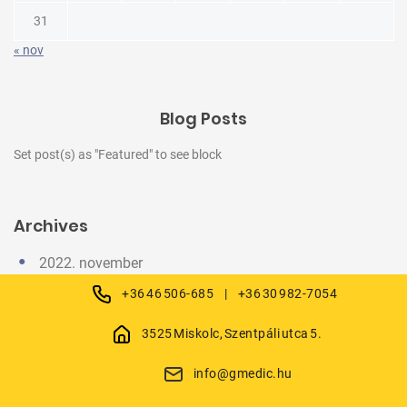
31
« nov
Blog Posts
Set post(s) as "Featured" to see block
Archives
2022. november
+36 46 506-685
|
+36 30 982-7054
3525 Miskolc, Szentpáli utca 5.
info@gmedic.hu