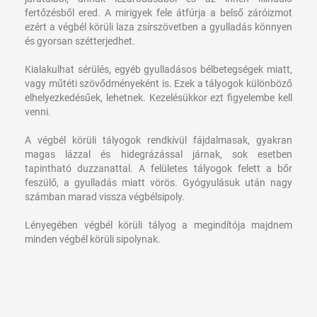
fertőzésből ered. A mirigyek fele átfúrja a belső záróizmot
ezért a végbél körüli laza zsírszövetben a gyulladás könnyen
és gyorsan szétterjedhet.
Kialakulhat sérülés, egyéb gyulladásos bélbetegségek miatt,
vagy műtéti szövődményeként is. Ezek a tályogok különböző
elhelyezkedésűek, lehetnek. Kezelésükkor ezt figyelembe kell
venni.
A végbél körüli tályogok rendkívül fájdalmasak, gyakran
magas lázzal és hidegrázással járnak, sok esetben
tapintható duzzanattal. A felületes tályogok felett a bőr
feszülő, a gyulladás miatt vörös. Gyógyulásuk után nagy
számban marad vissza végbélsipoly.
Lényegében végbél körüli tályog a megindítója majdnem
minden végbél körüli sipolynak.