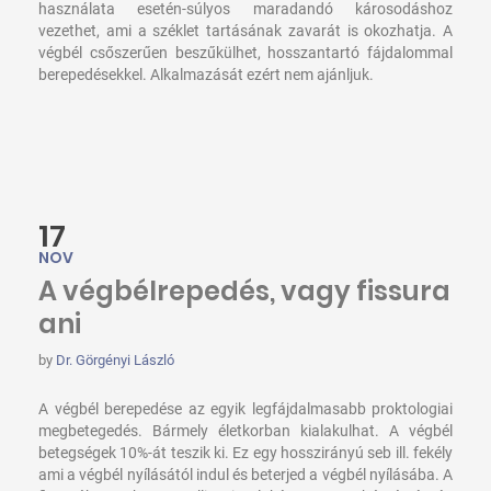
használata esetén-súlyos maradandó károsodáshoz
vezethet, ami a széklet tartásának zavarát is okozhatja. A
végbél csőszerűen beszűkülhet, hosszantartó fájdalommal
berepedésekkel. Alkalmazását ezért nem ajánljuk.
17
NOV
A végbélrepedés, vagy fissura
ani
by
Dr. Görgényi László
A végbél berepedése az egyik legfájdalmasabb proktologiai
megbetegedés. Bármely életkorban kialakulhat. A végbél
betegségek 10%-át teszik ki. Ez egy hosszirányú seb ill. fekély
ami a végbél nyílásától indul és beterjed a végbél nyílásába. A