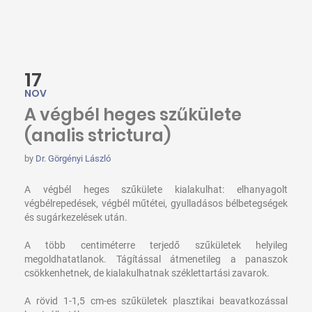
17
NOV
A végbél heges szűkülete
(analis strictura)
by
Dr. Görgényi László
A végbél heges szűkülete kialakulhat: elhanyagolt
végbélrepedések, végbél műtétei, gyulladásos bélbetegségek
és sugárkezelések után.
A több centiméterre terjedő szűkületek helyileg
megoldhatatlanok. Tágítással átmenetileg a panaszok
csökkenhetnek, de kialakulhatnak széklettartási zavarok.
A rövid 1-1,5 cm-es szűkületek plasztikai beavatkozással