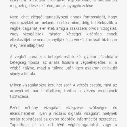
megbetegedés kiszűrése, annak, gyógykezelése
Nem lehet eléggé hangsúlyozni annak fontosságát, hogy
véres széklet un.melaena esetén mindaddig feltételezzük a
végbél daganat jelenlétét, amíg a szakszerű orvosi vizsgálat,
vagy vizsgálatok minden kétséget kizáróan ennek
ellenkezőjét be nem bizonyítják és a vérzés forrását biztosan
meg nem állapítják!
A végbél panaszos betegek másik két gyakori jóindulatú
betegség típusa: az anális fissúra a végbélrepedés, ill. a
végbél tályog, majd a tályog után igen gyakran kialakuló
sipoly a fistula.
Milyen vizsgálatokra kerülhet sor?
A vérzés esetén, mint az
aranyérnél már említettem, fontos a vérzés eredetének
tisztázása!
Ezért néhány vizsgálat elvégzése szükséges és
elkerülhetetlen. Ilyen a rectális digitalis vizsgálat, melynek
során tapintással az orvos többféle információt szerezhet.
Tapinthaja pl. az ott lévő végbéldaganatot ,vagy a