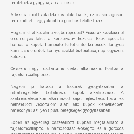
területnek a gyógyhajlama is rossz.
A fissura miatt váladékozás alakulhat ki, ez másodlagosan
fertőződhet. Leggyakoribb a gombás felülfertőzés.
Hogyan lehet kezelni a végbélrepedést?
Fissurák kezelésénél
eredményes lehet a konzervatív kezelés. Ezek speciális
hámosító kúpok, hámosító fertőtlenítő kenőcsök, langyos
kamillás ülőfürdők, könnyű széklet biztosítása, napi egyszeri,
kétszeri.
Célszerű nagy rosttartamú diétát alkalmazni. Fontos a
fájdalom csillapítása.
Nagyon jó hatású a fissurák gyógyításában a
nitrátvegyületet tartalmazó kúpok alkalmazása. A
szakrendelésünkön alkalmazott saját fejlesztésű, hazai és
nemzetközi védoltalom alatt álló kúpok kiemelkedően
hatékonyak az ilyen típusú betegségek gyógyításában.
Ebben az egyedileg összeállított kúpban megtalálható a
fájdalomcsillapító, a hámosodást elősegítő, és a görcsös