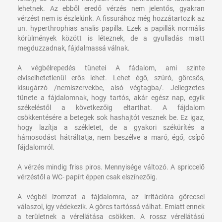
lehetnek. Az ebből eredő vérzés nem jelentős, gyakran
vérzést nem is észlelünk. A fissurához még hozzátartozik az
un. hyperthrophias analis papilla. Ezek a papillák normális
körülmények között is léteznek, de a gyulladás miatt
megduzzadnak, fájdalmassá válnak.
A végbélrepedés tünetei
A fádalom, ami szinte
elviselhetetlenül erős lehet. Lehet égő, szúró, görcsös,
kisugárzó /nemiszervekbe, alsó végtagba/. Jellegzetes
tünete a fájdalomnak, hogy tartós, akár egész nap, egyik
székeléstől a következőig eltarthat. A fájdalom
csökkentésére a betegek sok hashajtót vesznek be. Ez igaz,
hogy lazítja a székletet, de a gyakori székürítés a
hámosodást hátráltatja, nem beszélve a maró, égő, csípő
fájdalomról.
A vérzés mindig friss piros. Mennyisége változó. A spriccelő
vérzéstől a WC- papírt éppen csak elszínezőig.
A végbél izomzat a fájdalomra, az irritációra görccsel
válaszol, így védekezik. A görcs tartóssá válhat. Emiatt ennek
a területnek a vérellátása csökken. A rossz vérellátású