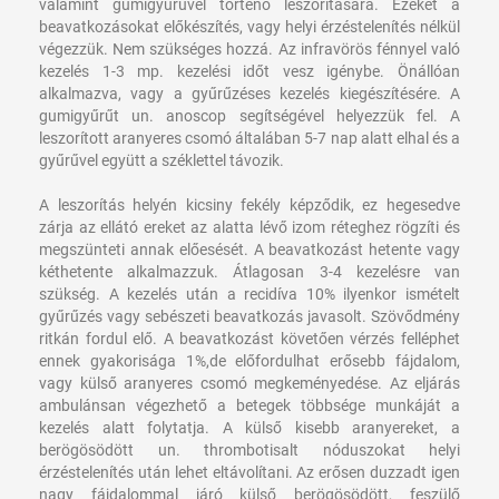
valamint gumigyűrűvel történő leszorítására. Ezeket a
beavatkozásokat előkészítés, vagy helyi érzéstelenítés nélkül
végezzük. Nem szükséges hozzá. Az infravörös fénnyel való
kezelés 1-3 mp. kezelési időt vesz igénybe. Önállóan
alkalmazva, vagy a gyűrűzéses kezelés kiegészítésére. A
gumigyűrűt un. anoscop segítségével helyezzük fel. A
leszorított aranyeres csomó általában 5-7 nap alatt elhal és a
gyűrűvel együtt a széklettel távozik.
A leszorítás helyén kicsiny fekély képződik, ez hegesedve
zárja az ellátó ereket az alatta lévő izom réteghez rögzíti és
megszünteti annak előesését. A beavatkozást hetente vagy
kéthetente alkalmazzuk. Átlagosan 3-4 kezelésre van
szükség. A kezelés után a recidíva 10% ilyenkor ismételt
gyűrűzés vagy sebészeti beavatkozás javasolt. Szövődmény
ritkán fordul elő. A beavatkozást követően vérzés felléphet
ennek gyakorisága 1%,de előfordulhat erősebb fájdalom,
vagy külső aranyeres csomó megkeményedése. Az eljárás
ambulánsan végezhető a betegek többsége munkáját a
kezelés alatt folytatja. A külső kisebb aranyereket, a
berögösödött un. thrombotisalt nóduszokat helyi
érzéstelenítés után lehet eltávolítani. Az erősen duzzadt igen
nagy fájdalommal járó külső berögösödött, feszülő