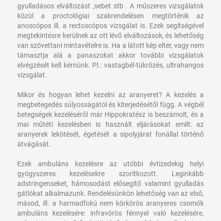
gyulladásos elváltozást ,sebet stb . A műszeres vizsgálatok
közül a proctológiai szakrendelésen megtörténik az
anoscópos ill. a rectoscópos vizsgálat is. Ezek segítségével
megtekintésre kerülnek az ott lévő elváltozások, és lehetőség
van szövettani mintavételre is. Ha a látott kép eltér, vagy nem
támasztja alá a panaszokat akkor további vizsgálatok
elvégzését kell kérnünk. Pl.: vastagbél-tükrözés, ultrahangos
vizsgálat.
Mikor és hogyan lehet kezelni az aranyeret?
A kezelés a
megbetegedés súlyosságától és kiterjedésétől függ. A végbél
betegségek kezeléséről már Hippokratész is beszámolt, és a
mai műtéti kezelésben is használt eljárásokat említ: az
aranyerek lekötését, égetését a sipolyjárat fonállal történő
átvágását.
Ezek ambuláns kezelésre az utóbbi évtizedekig helyi
gyógyszeres kezelésekre szorítkozott. Leginkább
adstringenseket, hámosodást elősegítő valamint gyulladás
gátlókat alkalmazunk. Rendelésünkön lehetőség van az első,
másod, ill. a harmadfokú nem körkörös aranyeres csomók
ambuláns kezelésére: infravörös fénnyel való kezelésére,