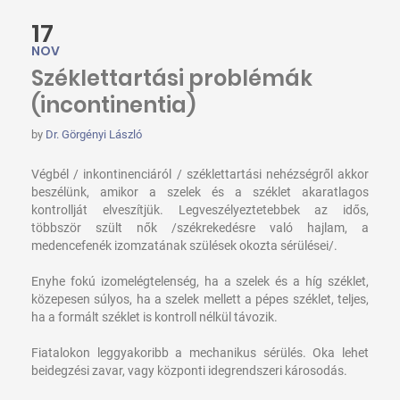
17
NOV
Széklettartási problémák
(incontinentia)
by
Dr. Görgényi László
Végbél / inkontinenciáról / széklettartási nehézségről akkor
beszélünk, amikor a szelek és a széklet akaratlagos
kontrollját elveszítjük. Legveszélyeztetebbek az idős,
többször szült nők /székrekedésre való hajlam, a
medencefenék izomzatának szülések okozta sérülései/.
Enyhe fokú izomelégtelenség, ha a szelek és a híg széklet,
közepesen súlyos, ha a szelek mellett a pépes széklet, teljes,
ha a formált széklet is kontroll nélkül távozik.
Fiatalokon leggyakoribb a mechanikus sérülés. Oka lehet
beidegzési zavar, vagy központi idegrendszeri károsodás.