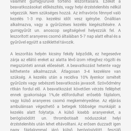
valamint gumigyűrűvel történő leszorítására. Ezeket a
beavatkozásokat előkészítés, vagy helyi érzéstelenítés nélkül
végezzük. Nem szükséges hozzá. Az infravörös fénnyel való
kezelés 1-3 mp. kezelési időt vesz igénybe. Önállóan
alkalmazva, vagy a gyűrűzéses kezelés kiegészítésére. A
gumigyűrűt un. anoscop segítségével helyezzük fel. A
leszorított aranyeres csomó általában 5-7 nap alatt elhal és a
gyűrűvel együtt a széklettel távozik.
A leszorítás helyén kicsiny fekély képződik, ez hegesedve
zárja az ellátó ereket az alatta lévő izom réteghez rögzíti és
megszünteti annak előesését. A beavatkozást hetente vagy
kéthetente alkalmazzuk. Átlagosan 3-4 kezelésre van
szükség. A kezelés után a recidíva 10% ilyenkor ismételt
gyűrűzés vagy sebészeti beavatkozás javasolt. Szövődmény
ritkán fordul elő. A beavatkozást követően vérzés felléphet
ennek gyakorisága 1%,de előfordulhat erősebb fájdalom,
vagy külső aranyeres csomó megkeményedése. Az eljárás
ambulánsan végezhető a betegek többsége munkáját a
kezelés alatt folytatja. A külső kisebb aranyereket, a
berögösödött un. thrombotisalt nóduszokat helyi
érzéstelenítés után lehet eltávolítani. Az erősen duzzadt igen
nagy fájdalommal járó külső berögösödött, feszülő