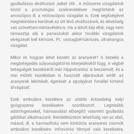
gyulladásos elváltozást ,sebet stb . A műszeres vizsgálatok
közül a proctológiai szakrendelésen megtörténik az
anoscópos ill. a rectoscópos vizsgálat is. Ezek segítségével
megtekintésre kerülnek az ott lévő elváltozások, és lehetőség
van szövettani mintavételre is. Ha a látott kép eltér, vagy nem
támasztja alá a panaszokat akkor további vizsgálatok
elvégzését kell kérnünk. Pl.: vastagbél-tükrözés, ultrahangos
vizsgálat.
Mikor és hogyan lehet kezelni az aranyeret?
A kezelés a
megbetegedés súlyosságától és kiterjedésétől függ. A végbél
betegségek kezeléséről már Hippokratész is beszámolt, és a
mai műtéti kezelésben is használt eljárásokat említ: az
aranyerek lekötését, égetését a sipolyjárat fonállal történő
átvágását.
Ezek ambuláns kezelésre az utóbbi évtizedekig helyi
gyógyszeres kezelésekre szorítkozott. Leginkább
adstringenseket, hámosodást elősegítő valamint gyulladás
gátlókat alkalmazunk. Rendelésünkön lehetőség van az első,
másod, ill. a harmadfokú nem körkörös aranyeres csomók
ambuláns kezelésére: infravörös fénnyel való kezelésére,