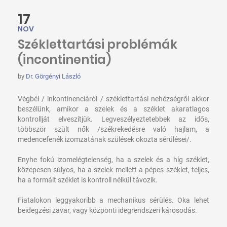
17
NOV
Széklettartási problémák
(incontinentia)
by
Dr. Görgényi László
Végbél / inkontinenciáról / széklettartási nehézségről akkor
beszélünk, amikor a szelek és a széklet akaratlagos
kontrollját elveszítjük. Legveszélyeztetebbek az idős,
többször szült nők /székrekedésre való hajlam, a
medencefenék izomzatának szülések okozta sérülései/.
Enyhe fokú izomelégtelenség, ha a szelek és a híg széklet,
közepesen súlyos, ha a szelek mellett a pépes széklet, teljes,
ha a formált széklet is kontroll nélkül távozik.
Fiatalokon leggyakoribb a mechanikus sérülés. Oka lehet
beidegzési zavar, vagy központi idegrendszeri károsodás.