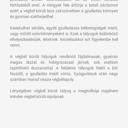
fertőzésből ered. A mirigyek fele átfúrja a belső záróizmot
ezért a végbél körüli laza zsírszövetben a gyulladás könnyen
és gyorsan szétterjedhet.
Kialakulhat sérülés, egyéb gyulladásos bélbetegségek miatt,
vagy műtéti szövődményeként is. Ezek a tályogok különböző
elhelyezkedésűek, lehetnek. Kezelésükkor ezt figyelembe kell
venni.
A végbél körüli tályogok rendkívül fájdalmasak, gyakran
magas lázzal és hidegrázással járnak, sok esetben
tapintható duzzanattal. A felületes tályogok felett a bőr
feszülő, a gyulladás miatt vörös. Gyógyulásuk után nagy
számban marad vissza végbélsipoly.
Lényegében végbél körüli tályog a megindítója majdnem
minden végbél körüli sipolynak.