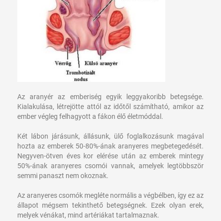
Az aranyér az emberiség egyik leggyakoribb betegsége.
Kialakulása, létrejötte attól az időtől számítható, amikor az
ember végleg felhagyott a fákon élő életmóddal.
Két lábon járásunk, állásunk, ülő foglalkozásunk magával
hozta az emberek 50-80%-ának aranyeres megbetegedését.
Negyven-ötven éves kor elérése után az emberek mintegy
50%-ának aranyeres csomói vannak, amelyek legtöbbször
semmi panaszt nem okoznak.
Az aranyeres csomók megléte normális a végbélben, így ez az
állapot mégsem tekinthető betegségnek. Ezek olyan erek,
melyek vénákat, mind artériákat tartalmaznak.