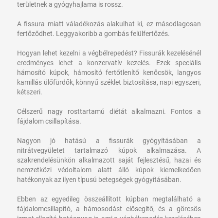
területnek a gyógyhajlama is rossz.
A fissura miatt váladékozás alakulhat ki, ez másodlagosan
fertőződhet. Leggyakoribb a gombás felülfertőzés.
Hogyan lehet kezelni a végbélrepedést?
Fissurák kezelésénél
eredményes lehet a konzervatív kezelés. Ezek speciális
hámosító kúpok, hámosító fertőtlenítő kenőcsök, langyos
kamillás ülőfürdők, könnyű széklet biztosítása, napi egyszeri,
kétszeri.
Célszerű nagy rosttartamú diétát alkalmazni. Fontos a
fájdalom csillapítása.
Nagyon jó hatású a fissurák gyógyításában a
nitrátvegyületet tartalmazó kúpok alkalmazása. A
szakrendelésünkön alkalmazott saját fejlesztésű, hazai és
nemzetközi védoltalom alatt álló kúpok kiemelkedően
hatékonyak az ilyen típusú betegségek gyógyításában.
Ebben az egyedileg összeállított kúpban megtalálható a
fájdalomcsillapító, a hámosodást elősegítő, és a görcsös