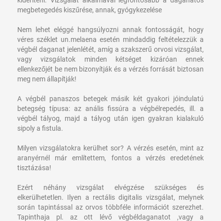
megbetegedés kiszűrése, annak, gyógykezelése
Nem lehet eléggé hangsúlyozni annak fontosságát, hogy
véres széklet un.melaena esetén mindaddig feltételezzük a
végbél daganat jelenlétét, amíg a szakszerű orvosi vizsgálat,
vagy vizsgálatok minden kétséget kizáróan ennek
ellenkezőjét be nem bizonyítják és a vérzés forrását biztosan
meg nem állapítják!
A végbél panaszos betegek másik két gyakori jóindulatú
betegség típusa: az anális fissúra a végbélrepedés, ill. a
végbél tályog, majd a tályog után igen gyakran kialakuló
sipoly a fistula.
Milyen vizsgálatokra kerülhet sor?
A vérzés esetén, mint az
aranyérnél már említettem, fontos a vérzés eredetének
tisztázása!
Ezért néhány vizsgálat elvégzése szükséges és
elkerülhetetlen. Ilyen a rectális digitalis vizsgálat, melynek
során tapintással az orvos többféle információt szerezhet.
Tapinthaja pl. az ott lévő végbéldaganatot ,vagy a