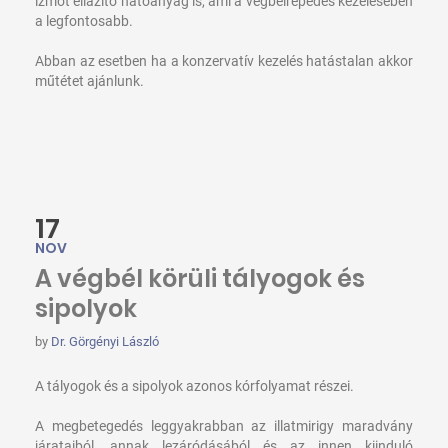
izmot ellazító hatóanyag is, ami a végbélrepedés kezelésében
a legfontosabb.
Abban az esetben ha a konzervatív kezelés hatástalan akkor
műtétet ajánlunk.
17
NOV
A végbél körüli tályogok és
sipolyok
by
Dr. Görgényi László
A tályogok és a sipolyok azonos kórfolyamat részei.
A megbetegedés leggyakrabban az illatmirigy maradvány
járataiból, annak lezáródásából és az innen kiinduló