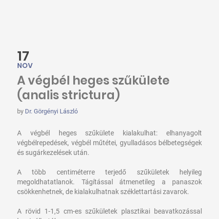
17
NOV
A végbél heges szűkülete
(analis strictura)
by
Dr. Görgényi László
A végbél heges szűkülete kialakulhat: elhanyagolt
végbélrepedések, végbél műtétei, gyulladásos bélbetegségek
és sugárkezelések után.
A több centiméterre terjedő szűkületek helyileg
megoldhatatlanok. Tágítással átmenetileg a panaszok
csökkenhetnek, de kialakulhatnak széklettartási zavarok.
A rövid 1-1,5 cm-es szűkületek plasztikai beavatkozással