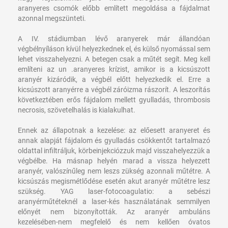
aranyeres csomók előbb említett megoldása a fájdalmat
azonnal megszünteti.
A IV. stádiumban lévő aranyerek már állandóan
végbélnyíláson kívül helyezkednek el, és külső nyomással sem
lehet visszahelyezni. A betegen csak a műtét segít. Meg kell
említeni az un .aranyeres krízist, amikor is a kicsúszott
aranyér kizáródik, a végbél előtt helyezkedik el. Erre a
kicsúszott aranyérre a végbél záróizma rászorít. A leszorítás
következtében erős fájdalom mellett gyulladás, thrombosis
necrosis, szövetelhalás is kialakulhat.
Ennek az állapotnak a kezelése: az előesett aranyeret és
annak alapját fájdalom és gyulladás csökkentőt tartalmazó
oldattal infiltráljuk, körbeinjekciózzuk majd visszahelyezzük a
végbélbe. Ha másnap helyén marad a vissza helyezett
aranyér, valószínűleg nem leszs zükség azonnali műtétre. A
kicsúszás megismétlődése esetén akut aranyér műtétre lesz
szükség. YAG laser-fotocoagulatio: a sebészi
aranyérműtéteknél a laser-kés használatának semmilyen
előnyét nem bizonyították. Az aranyér ambuláns
kezelésében-nem megfelelő és nem kellően óvatos