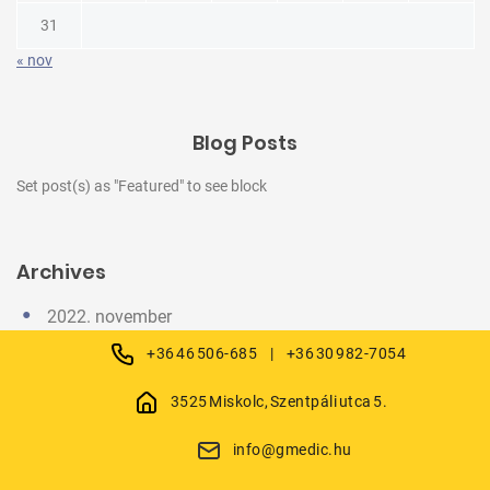
31
« nov
Blog Posts
Set post(s) as "Featured" to see block
Archives
2022. november
+36 46 506-685
|
+36 30 982-7054
3525 Miskolc, Szentpáli utca 5.
info@gmedic.hu