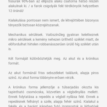
fissurák 90%-ban az ellipszis alakú csatorna hátsó részén
alakulnak ki. / a farok csigolyák felé térdkönyök helyzetben
12 óránál/
Kialakulása pontosan nem ismert, de létrejöttében bizonyos
tényezők biztosan közrejátszanak.
Mechanikus sérülések. Valószínűleg gyakran keletkeznek
mikro sérülések a kemény nehezen üríthető széklet miatt, de
előfordulhat hírtelen robbanásszerűen ürülő híg széklet után
is.
Két formáját különböztetjük meg. Az akut és a krónikus
formát.
Az akut formánál friss sebszéleket találunk, alapja piros
színű. Az akut forma többnyire erősen vérzik.
A krónikus forma jellemzője a túlsarjadás okozta kis
tapintható csomócska, közvetlen a végbélnyílás mellett.
Ennek folytatása a repedés a végbél nyílása felé. Ennek a
repedésnek felhányt a széle, alapja fehér színű. Kialakul a
fekély, és a haránt irányban futó izomrostok is láthatóak