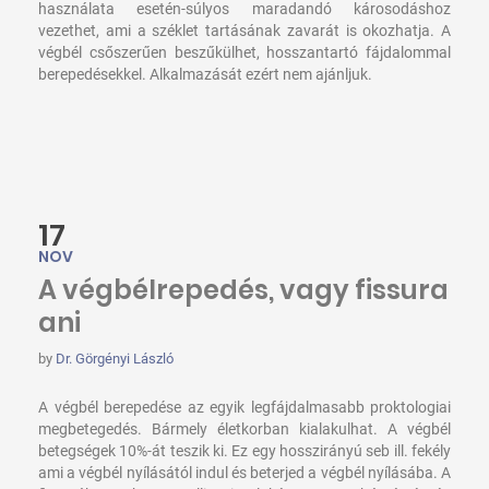
használata esetén-súlyos maradandó károsodáshoz
vezethet, ami a széklet tartásának zavarát is okozhatja. A
végbél csőszerűen beszűkülhet, hosszantartó fájdalommal
berepedésekkel. Alkalmazását ezért nem ajánljuk.
17
NOV
A végbélrepedés, vagy fissura
ani
by
Dr. Görgényi László
A végbél berepedése az egyik legfájdalmasabb proktologiai
megbetegedés. Bármely életkorban kialakulhat. A végbél
betegségek 10%-át teszik ki. Ez egy hosszirányú seb ill. fekély
ami a végbél nyílásától indul és beterjed a végbél nyílásába. A