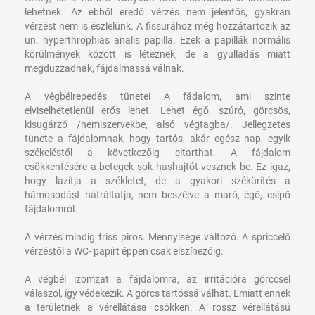
lehetnek. Az ebből eredő vérzés nem jelentős, gyakran
vérzést nem is észlelünk. A fissurához még hozzátartozik az
un. hyperthrophias analis papilla. Ezek a papillák normális
körülmények között is léteznek, de a gyulladás miatt
megduzzadnak, fájdalmassá válnak.
A végbélrepedés tünetei
A fádalom, ami szinte
elviselhetetlenül erős lehet. Lehet égő, szúró, görcsös,
kisugárzó /nemiszervekbe, alsó végtagba/. Jellegzetes
tünete a fájdalomnak, hogy tartós, akár egész nap, egyik
székeléstől a következőig eltarthat. A fájdalom
csökkentésére a betegek sok hashajtót vesznek be. Ez igaz,
hogy lazítja a székletet, de a gyakori székürítés a
hámosodást hátráltatja, nem beszélve a maró, égő, csípő
fájdalomról.
A vérzés mindig friss piros. Mennyisége változó. A spriccelő
vérzéstől a WC- papírt éppen csak elszínezőig.
A végbél izomzat a fájdalomra, az irritációra görccsel
válaszol, így védekezik. A görcs tartóssá válhat. Emiatt ennek
a területnek a vérellátása csökken. A rossz vérellátású